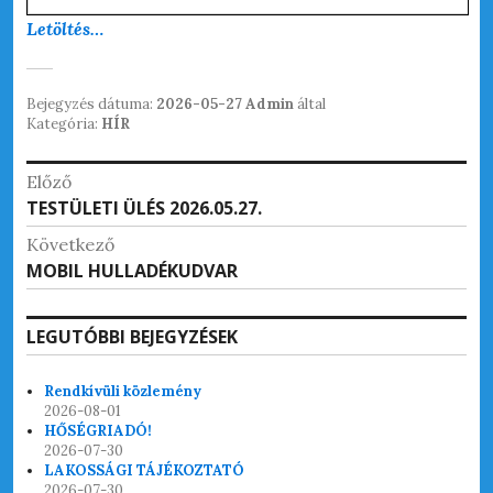
Letöltés…
Bejegyzés dátuma:
2026-05-27
Admin
által
Kategória:
HÍR
Bejegyzés
Előző
Korábbi
TESTÜLETI ÜLÉS 2026.05.27.
navigáció
bejegyzések:
Következő
Következő
MOBIL HULLADÉKUDVAR
bejegyzések:
LEGUTÓBBI BEJEGYZÉSEK
Rendkívüli közlemény
2026-08-01
HŐSÉGRIADÓ!
2026-07-30
LAKOSSÁGI TÁJÉKOZTATÓ
2026-07-30