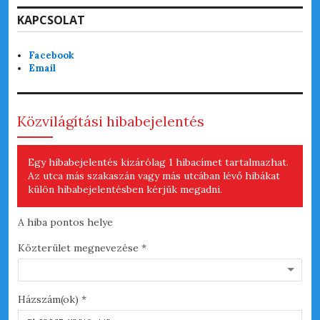
KAPCSOLAT
Facebook
Email
Közvilágítási hibabejelentés
Egy hibabejelentés kizárólag 1 hibacímet tartalmazhat.
Az utca más szakaszán vagy más utcában lévő hibákat
külön hibabejelentésben kérjük megadni.
A hiba pontos helye
A h
Közterület megnevezése *
Hib
Házszám(ok) *