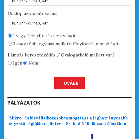
Oszlop azonosítószáma
Hel
1 vagy 2 fényforrás nem világít
3 vagy több, egymás melletti fényforrás nem világít
Lámpás kereszteződés / Gyalogátkelő mellett van?
Igen
Nem
TOVÁBB
PÁLYÁZATOK
„Mikro- és kisvállalkozások támogatása a leghátrányosabb
helyzetű régiókban, illetve a Szabad Vállalkozási Zónákban”