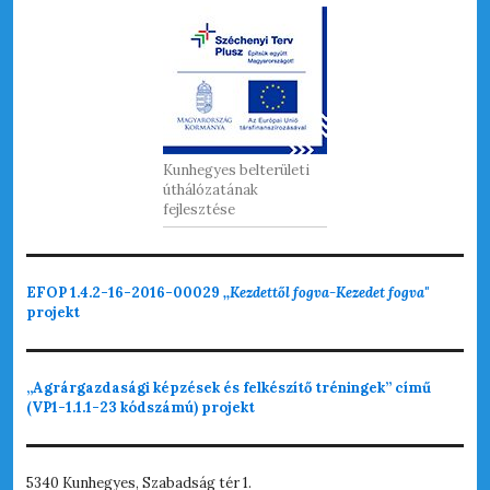
Kunhegyes belterületi
úthálózatának
fejlesztése
EFOP 1.4.2-16-2016-00029
,,Kezdettől fogva-Kezedet fogva"
projekt
„Agrárgazdasági képzések és felkészítő tréningek” című
(VP1-1.1.1-23 kódszámú) projekt
5340 Kunhegyes, Szabadság tér 1.