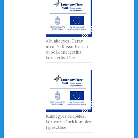
A kunhegyesi Garay
utcai és Kossuth utcai
óvodák energetikai
korszerűsítése
Kunhegyes települési
környezetének komplex
fejlesztése