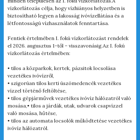
minden településén az I. fokú vízkorlátozás.A
vízkorlátozás célja, hogy vízhiányos helyzetben is
biztosítható legyen a lakosság ivóvízellátása és a
létfontosságú vízhasználatok fenntartása.
Fentiek értelmében I. fokú vízkorlátozást rendelek
el 2026. augusztus 1-től – visszavonásig.Az I. fokú
vízkorlátozás értelmében:
• tilos a közparkok, kertek, pázsitok locsolása
vezetékes ivóvízről,
• szigorúan tilos kerti úszómedencék vezetékes
vízzel történő feltöltése,
• tilos gépjárművek vezetékes ivóvíz hálózatról való
mosása,• tilos a járdák, utak, udvarok csapvízzel
való mosása, hűtése,
• tilos az automata locsolók működtetése vezetékes
ivóvíz hálózatról.