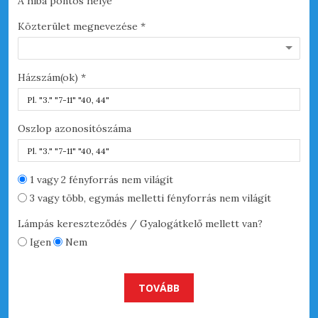
A hiba pontos helye
A h
Közterület megnevezése *
Hib
Házszám(ok) *
Oszlop azonosítószáma
Hel
1 vagy 2 fényforrás nem világít
3 vagy több, egymás melletti fényforrás nem világít
Lámpás kereszteződés / Gyalogátkelő mellett van?
Igen
Nem
TOVÁBB