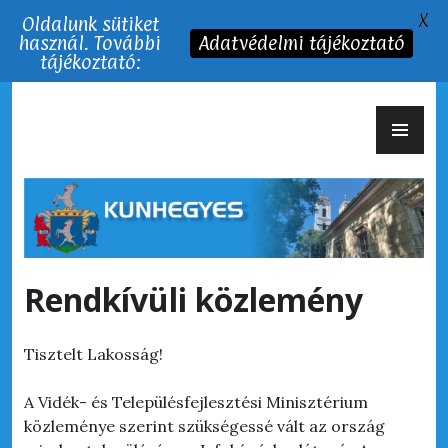
X
Oldalunk sütiket
használ. További
Adatvédelmi tájékoztató
tájékoztató:
Tartalomhoz
EL
Kunhegyes Város
ME
Rendkívüli közlemény
Tisztelt Lakosság!
A Vidék- és Településfejlesztési Minisztérium
közleménye szerint szükségessé vált az ország