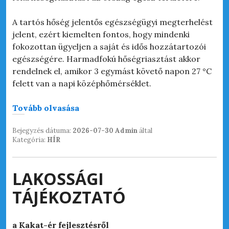
A tartós hőség jelentős egészségügyi megterhelést
jelent, ezért kiemelten fontos, hogy mindenki
fokozottan ügyeljen a saját és idős hozzátartozói
egészségére. Harmadfokú hőségriasztást akkor
rendelnek el, amikor 3 egymást követő napon 27 °C
felett van a napi középhőmérséklet.
„HŐSÉGRIADÓ!”
Tovább olvasása
Bejegyzés dátuma:
2026-07-30
Admin
által
Kategória:
HÍR
LAKOSSÁGI
TÁJÉKOZTATÓ
a Kakat-ér fejlesztésről