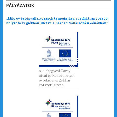
PÁLYÁZATOK
„Mikro- és kisvállalkozások támogatása a leghátrányosabb
helyzetű régiókban, illetve a Szabad Vállalkozási Zónákban”
A kunhegyesi Garay
utcai és Kossuth utcai
óvodák energetikai
korszerűsítése