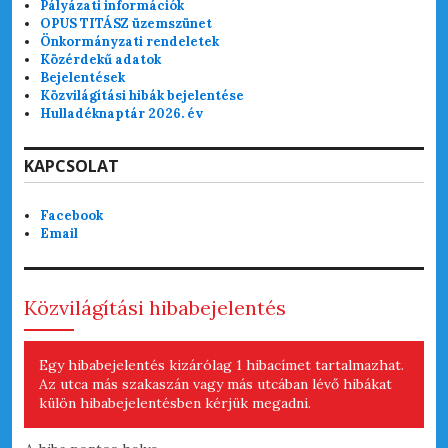
Pályázati információk
OPUS TITÁSZ üzemszünet
Önkormányzati rendeletek
Közérdekű adatok
Bejelentések
Közvilágítási hibák bejelentése
Hulladéknaptár 2026. év
KAPCSOLAT
Facebook
Email
Közvilágítási hibabejelentés
Egy hibabejelentés kizárólag 1 hibacímet tartalmazhat.
Az utca más szakaszán vagy más utcában lévő hibákat
külön hibabejelentésben kérjük megadni.