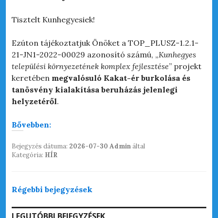
Tisztelt Kunhegyesiek!
Ezúton tájékoztatjuk Önöket a TOP_PLUSZ-1.2.1-
21-JN1-2022-00029 azonosító számú, „
Kunhegyes
települési környezetének komplex fejlesztése
” projekt
keretében
megvalósuló Kakat-ér burkolása és
tanösvény kialakítása
beruházás jelenlegi
helyzetéről
.
Bővebben:
Bejegyzés dátuma:
2026-07-30
Admin
által
Kategória:
HÍR
Bejegyzés
Régebbi bejegyzések
navigáció
LEGUTÓBBI BEJEGYZÉSEK