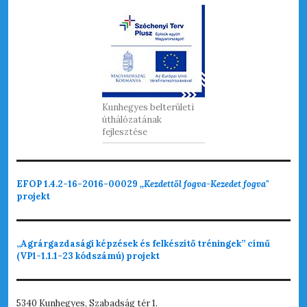
Kunhegyes belterületi
úthálózatának
fejlesztése
EFOP 1.4.2-16-2016-00029
,,Kezdettől fogva-Kezedet fogva"
projekt
„Agrárgazdasági képzések és felkészítő tréningek” című
(VP1-1.1.1-23 kódszámú) projekt
5340 Kunhegyes, Szabadság tér 1.