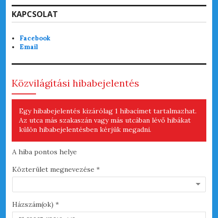
KAPCSOLAT
Facebook
Email
Közvilágítási hibabejelentés
Egy hibabejelentés kizárólag 1 hibacímet tartalmazhat.
Az utca más szakaszán vagy más utcában lévő hibákat
külön hibabejelentésben kérjük megadni.
A hiba pontos helye
A h
Közterület megnevezése *
Hib
Házszám(ok) *