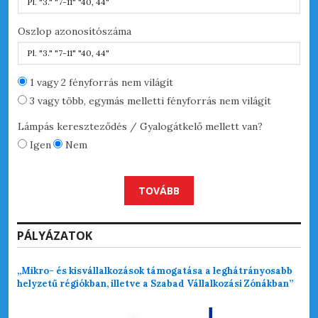
Oszlop azonosítószáma
Hel
1 vagy 2 fényforrás nem világít
3 vagy több, egymás melletti fényforrás nem világít
Lámpás kereszteződés / Gyalogátkelő mellett van?
Igen
Nem
TOVÁBB
PÁLYÁZATOK
„Mikro- és kisvállalkozások támogatása a leghátrányosabb
helyzetű régiókban, illetve a Szabad Vállalkozási Zónákban”