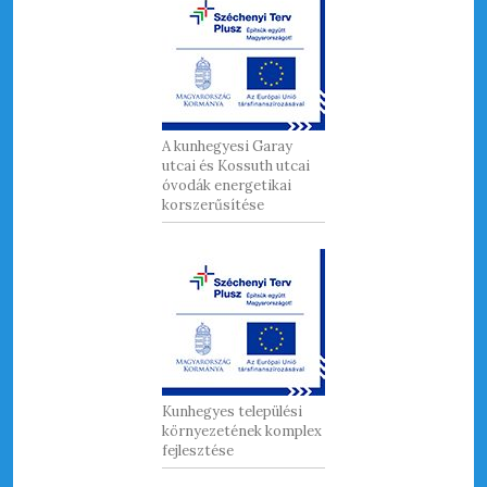
A kunhegyesi Garay
utcai és Kossuth utcai
óvodák energetikai
korszerűsítése
Kunhegyes települési
környezetének komplex
fejlesztése