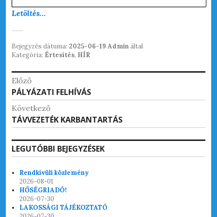
Letöltés…
Bejegyzés dátuma:
2025-06-19
Admin
által
Kategória:
Értesítés
,
HÍR
Bejegyzés
Előző
Korábbi
PÁLYÁZATI FELHÍVÁS
navigáció
bejegyzések:
Következő
Következő
TÁVVEZETÉK KARBANTARTÁS
bejegyzések:
LEGUTÓBBI BEJEGYZÉSEK
Rendkívüli közlemény
2026-08-01
HŐSÉGRIADÓ!
2026-07-30
LAKOSSÁGI TÁJÉKOZTATÓ
2026-07-30