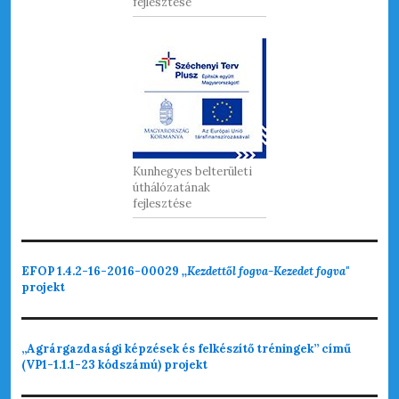
fejlesztése
Kunhegyes belterületi
úthálózatának
fejlesztése
EFOP 1.4.2-16-2016-00029
,,Kezdettől fogva-Kezedet fogva"
projekt
„Agrárgazdasági képzések és felkészítő tréningek” című
(VP1-1.1.1-23 kódszámú) projekt