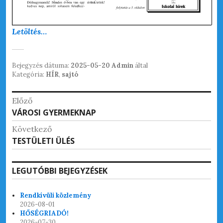
Letöltés…
Bejegyzés dátuma:
2025-05-20
Admin
által
Kategória:
HÍR
,
sajtó
Bejegyzés
Előző
Korábbi
VÁROSI GYERMEKNAP
navigáció
bejegyzések:
Következő
Következő
TESTÜLETI ÜLÉS
bejegyzések:
LEGUTÓBBI BEJEGYZÉSEK
Rendkívüli közlemény
2026-08-01
HŐSÉGRIADÓ!
2026-07-30