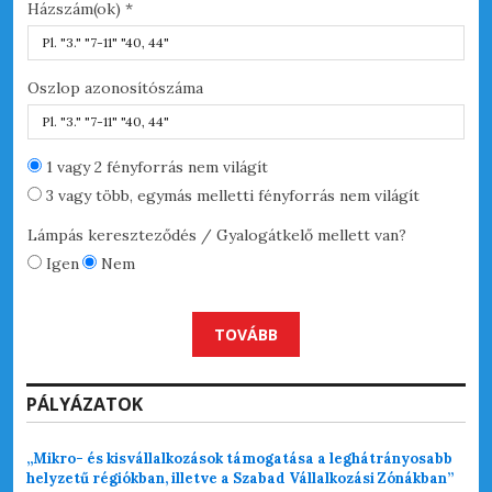
Házszám(ok) *
Oszlop azonosítószáma
Hel
1 vagy 2 fényforrás nem világít
3 vagy több, egymás melletti fényforrás nem világít
Lámpás kereszteződés / Gyalogátkelő mellett van?
Igen
Nem
TOVÁBB
PÁLYÁZATOK
„Mikro- és kisvállalkozások támogatása a leghátrányosabb
helyzetű régiókban, illetve a Szabad Vállalkozási Zónákban”