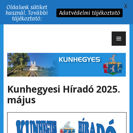
X
Oldalunk sütiket
használ. További
Adatvédelmi tájékoztató
tájékoztató:
Tartalomhoz
EL
Kunhegyes Város
ME
Kunhegyesi Híradó 2025.
május