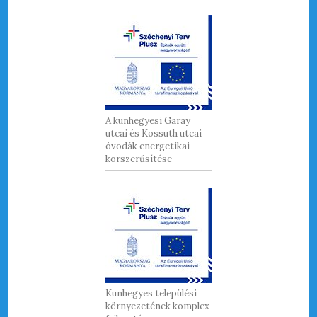
A kunhegyesi Garay
utcai és Kossuth utcai
óvodák energetikai
korszerűsítése
Kunhegyes települési
környezetének komplex