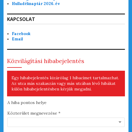
Hulladéknaptár 2026. év
KAPCSOLAT
Facebook
Email
Közvilágítási hibabejelentés
Egy hibabejelentés kizárólag 1 hibacímet tartalmazhat.
Az utca más szakaszán vagy más utcában lévő hibákat
külön hibabejelentésben kérjük megadni.
A hiba pontos helye
A h
Közterület megnevezése *
Hib