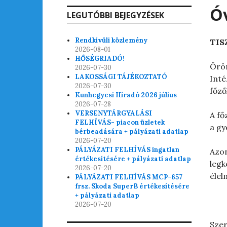
Ó
LEGUTÓBBI BEJEGYZÉSEK
Rendkívüli közlemény
TIS
2026-08-01
HŐSÉGRIADÓ!
Öröm
2026-07-30
LAKOSSÁGI TÁJÉKOZTATÓ
Inté
2026-07-30
főző
Kunhegyesi Híradó 2026 július
2026-07-28
VERSENYTÁRGYALÁSI
A f
FELHÍVÁS- piacon üzletek
a gy
bérbeadására + pályázati adatlap
2026-07-20
PÁLYÁZATI FELHÍVÁS ingatlan
Azon
értékesítésére + pályázati adatlap
leg
2026-07-20
élel
PÁLYÁZATI FELHÍVÁS MCP-657
frsz. Skoda SuperB értékesítésére
+ pályázati adatlap
2026-07-20
Szer