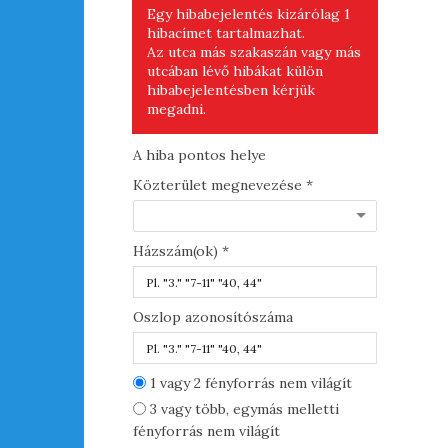
Egy hibabejelentés kizárólag 1
hibacímet tartalmazhat.
Az utca más szakaszán vagy más
utcában lévő hibákat külön
hibabejelentésben kérjük
megadni.
A hiba pontos helye
A hiba jel
Közterület megnevezése *
Hiba leírá
Házszám(ok) *
Oszlop azonosítószáma
Helyszíni 
1 vagy 2 fényforrás nem világít
3 vagy több, egymás melletti
VISSZA
fényforrás nem világít