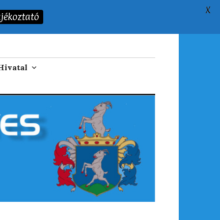
X
jékoztató
Hivatal