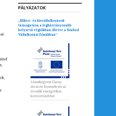
PÁLYÁZATOK
„Mikro- és kisvállalkozások
támogatása a leghátrányosabb
helyzetű régiókban, illetve a Szabad
ai
Vállalkozási Zónákban”
mind
t.
ek,
A kunhegyesi Garay
utcai és Kossuth utcai
n:
óvodák energetikai
korszerűsítése