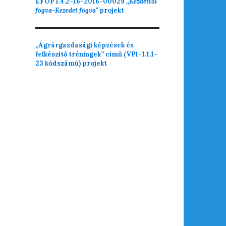
EFOP 1.4.2-16-2016-00029
,,Kezdettől
fogva-Kezedet fogva"
projekt
„Agrárgazdasági képzések és
felkészítő tréningek” című (VP1-1.1.1-
23 kódszámú) projekt
adtuk hibabejelentését
njük, hogy bejelentésével is segíti a gyors
lhárítást.
oztatjuk, hogy a 14:00 után bejelentett hibák
ait a következő munkanapon tudjuk a
előinknek továbbítani.
ÚJ BEJELENTÉS