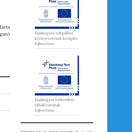
Mária
Kunhegyes települési
gató
környezetének komplex
fejlesztése
Kunhegyes belterületi
úthálózatának
fejlesztése