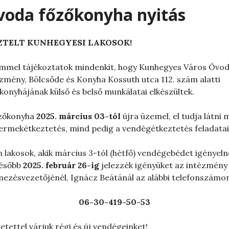
voda főzőkonyha nyitás
ZTELT KUNHEGYESI LAKOSOK!
mel tájékoztatok mindenkit, hogy Kunhegyes Város Óvod
zmény, Bölcsőde és Konyha Kossuth utca 112. szám alatti
konyhájának külső és belső munkálatai elkészültek.
őzőkonyha
2025. március 03-tól
újra üzemel, el tudja látni 
ermekétkeztetés, mind pedig a vendégétkeztetés feladatai
 lakosok, akik március 3-tól (hétfő) vendégebédet igényeln
később
2025. február 26-ig
jelezzék igényüket az intézmény
mezésvezetőjénél, Ignácz Beátánál az alábbi telefonszámo
06-30-419-50-53
etettel várjuk régi és új vendégeinket!