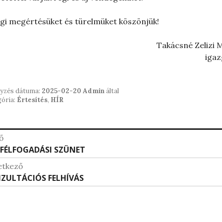
gi megértésüket és türelmüket köszönjük!
Takácsné Zelizi 
igaz
gyzés dátuma:
2025-02-20
Admin
által
ória:
Értesítés
,
HÍR
jegyzés
ő
ábbi
FÉLFOGADÁSI SZÜNET
vigáció
gyzések:
etkező
etkező
ZULTÁCIÓS FELHÍVÁS
gyzések: