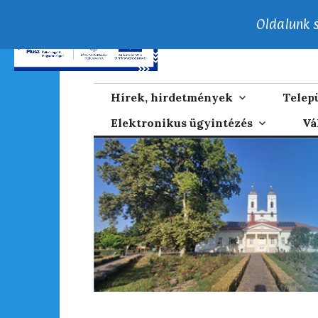
Oldalunk s
Tartalomhoz
Kunhegyes Vár
Kunhegyes Város Honlapja
Hírek, hirdetmények
Telep
Elektronikus ügyintézés
Vá