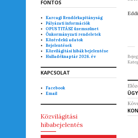
FONTOS
Eddi
Karcagi Rendőrkapitányság
Pályázati információk
OPUS TITÁSZ üzemszünet
Önkormányzati rendeletek
Közérdekű adatok
Bejelentések
Közvilágítási hibák bejelentése
Hulladéknaptár 2026. év
Beje
Kateg
KAPCSOLAT
Be
Előz
Facebook
Kor
ÜGY
na
Email
beje
Köv
Köv
KON
Közvilágítási
beje
hibabejelentés