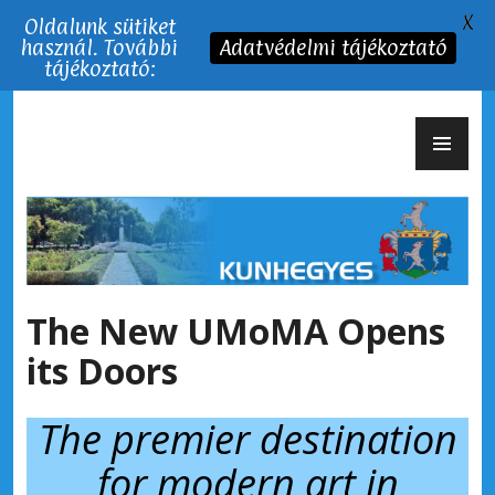
X
Oldalunk sütiket
használ. További
Adatvédelmi tájékoztató
tájékoztató:
Tartalomhoz
EL
Kunhegyes Város
ME
The New UMoMA Opens
its Doors
The premier destination
for modern art in