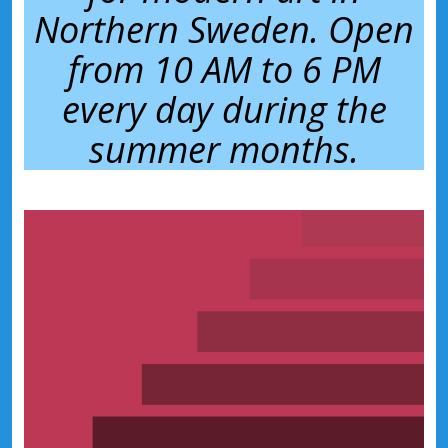
Northern Sweden. Open
from 10 AM to 6 PM
every day during the
summer months.