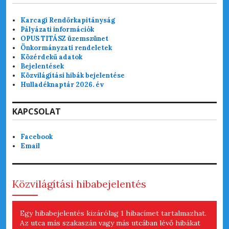
Karcagi Rendőrkapitányság
Pályázati információk
OPUS TITÁSZ üzemszünet
Önkormányzati rendeletek
Közérdekű adatok
Bejelentések
Közvilágítási hibák bejelentése
Hulladéknaptár 2026. év
KAPCSOLAT
Facebook
Email
Közvilágítási hibabejelentés
Egy hibabejelentés kizárólag 1 hibacímet tartalmazhat.
Az utca más szakaszán vagy más utcában lévő hibákat