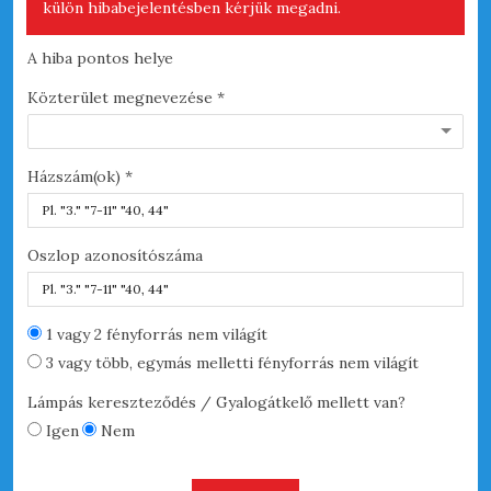
külön hibabejelentésben kérjük megadni.
A hiba pontos helye
A h
Közterület megnevezése *
Hib
Házszám(ok) *
Oszlop azonosítószáma
Hel
1 vagy 2 fényforrás nem világít
3 vagy több, egymás melletti fényforrás nem világít
Lámpás kereszteződés / Gyalogátkelő mellett van?
Igen
Nem