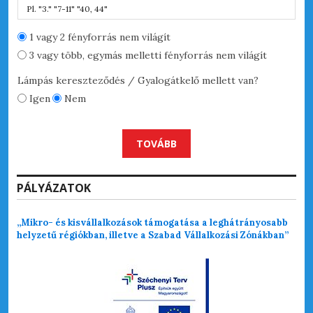
1 vagy 2 fényforrás nem világít
3 vagy több, egymás melletti fényforrás nem világít
Lámpás kereszteződés / Gyalogátkelő mellett van?
Igen
Nem
TOVÁBB
PÁLYÁZATOK
„Mikro- és kisvállalkozások támogatása a leghátrányosabb
helyzetű régiókban, illetve a Szabad Vállalkozási Zónákban”