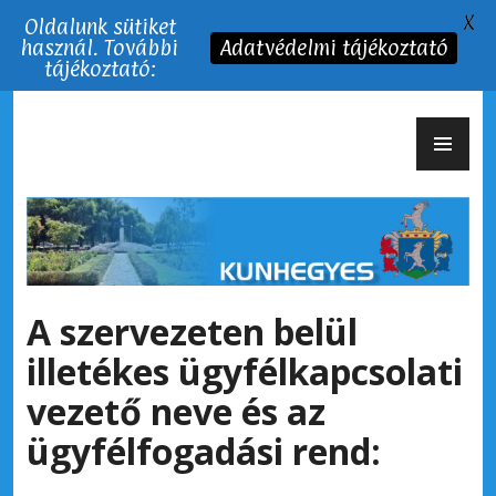
X
Oldalunk sütiket
használ. További
Adatvédelmi tájékoztató
tájékoztató:
Tartalomhoz
EL
Kunhegyes Város
ME
A szervezeten belül
illetékes ügyfélkapcsolati
vezető neve és az
ügyfélfogadási rend: