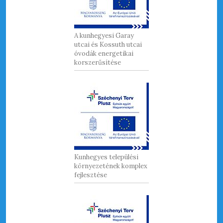
A kunhegyesi Garay
utcai és Kossuth utcai
óvodák energetikai
korszerűsítése
Kunhegyes települési
környezetének komplex
fejlesztése