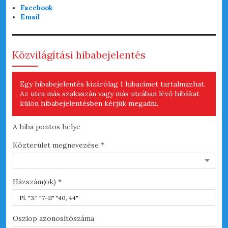
Facebook
Email
Közvilágítási hibabejelentés
Egy hibabejelentés kizárólag 1 hibacímet tartalmazhat.
Az utca más szakaszán vagy más utcában lévő hibákat
külön hibabejelentésben kérjük megadni.
A hiba pontos helye
A h
Közterület megnevezése *
Hib
Házszám(ok) *
Oszlop azonosítószáma
Hel