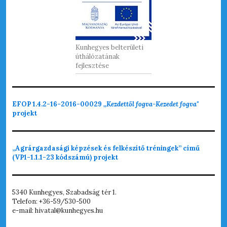
Kunhegyes belterületi
úthálózatának
fejlesztése
EFOP 1.4.2-16-2016-00029
,,Kezdettől fogva-Kezedet fogva"
projekt
„Agrárgazdasági képzések és felkészítő tréningek” című
(VP1-1.1.1-23 kódszámú) projekt
5340 Kunhegyes, Szabadság tér 1.
Telefon: +36-59/530-500
e-mail: hivatal@kunhegyes.hu