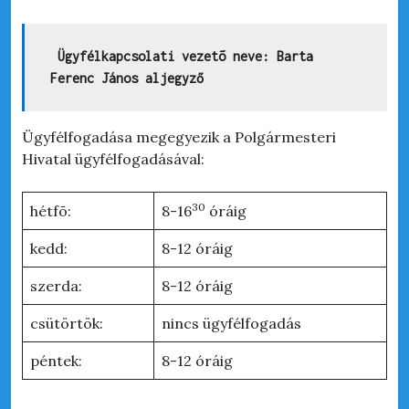
Ügyfélkapcsolati vezetõ neve: Barta 
Ferenc János aljegyző
Ügyfélfogadása megegyezik a Polgármesteri
Hivatal ügyfélfogadásával:
30
hétfõ:
8-16
óráig
kedd:
8-12 óráig
szerda:
8-12 óráig
csütörtök:
nincs ügyfélfogadás
péntek:
8-12 óráig